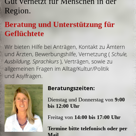
Gut vernetzt für Menschen in der
Region.
Beratung und Unterstützung für
Geflüchtete
Wir bieten Hilfe
bei
Anträgen,
Kontakt zu Ämtern
und Ärzten,
Bewerbungshilfe,
Vernetzung (
Schule,
Ausbildung, Sprachkurs
),
Verträgen, sowie zu
a
llgemeinen Fragen im Alltag/Kultur/Politik
und
Asylfragen.
Beratungszeiten:
Dienstag und Donnerstag von
9:00
bis 12:00
Uhr
Freitag von
14:00 bis 17:00
Uhr
Termine bitte telefonisch oder per
Mail