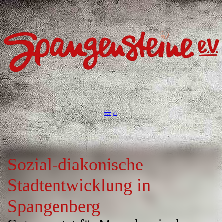
⌂
Sozial-diakonische
Stadtentwicklung in
Spangenberg