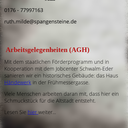
0176 - 77997163
ruth.milde@spangensteine.de
Arbeitsgelegenheiten (AGH)
Mit dem staatlichen Förderprogramm und in
Kooperation mit dem Jobcenter Schwalm-Eder
sanieren wir ein historisches Gebäude: das Haus
Händewerk
in der Frühmessergasse.
Viele Menschen arbeiten daran mit, dass hier ein
Schmuckstück für die Altstadt entsteht.
Lesen Sie
hier
weiter...